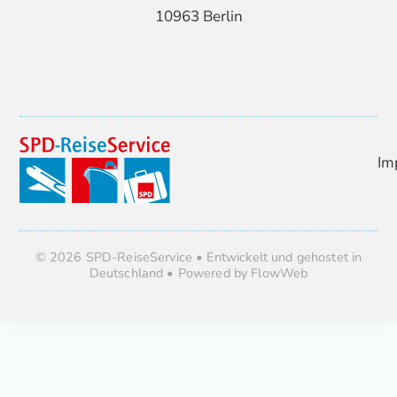
10963 Berlin
Im
© 2026 SPD-ReiseService • Entwickelt und gehostet in
Deutschland • Powered by FlowWeb