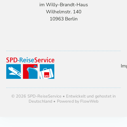
im Willy-Brandt-Haus
Wilhelmstr. 140
10963 Berlin
Im
© 2026 SPD-ReiseService • Entwickelt und gehostet in
Deutschland • Powered by FlowWeb