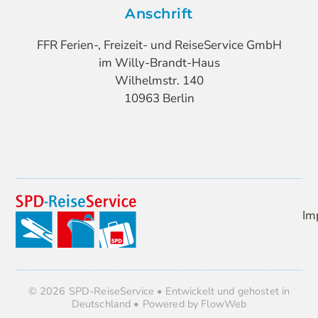
Anschrift
FFR Ferien-, Freizeit- und ReiseService GmbH
im Willy-Brandt-Haus
Wilhelmstr. 140
10963 Berlin
Im
© 2026 SPD-ReiseService • Entwickelt und gehostet in
Deutschland • Powered by FlowWeb