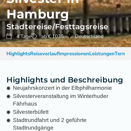
Hamburg
Städtereise/Festtagsreise
4 Tage
ab € 1035,-
Deutschland
Highlights
Reiseverlauf
Impressionen
Leistungen
Termin
Highlights und Beschreibung
Neujahrskonzert in der Elbphilharmonie
Silvesterveranstaltung im Winterhuder
Fährhaus
Silvesterbüfett
Stadtrundfahrt und 2 geführte
Stadtrundgänge