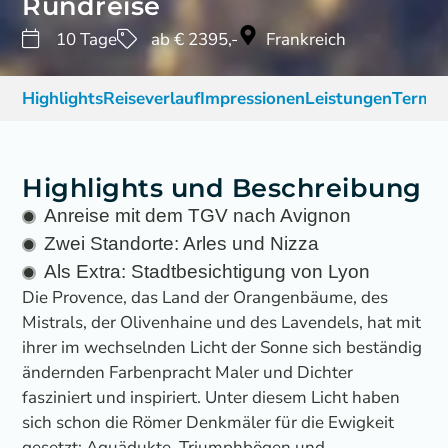
Rundreise
10 Tage
ab € 2395,-
Frankreich
Highlights
Reiseverlauf
Impressionen
Leistungen
Termin
Highlights und Beschreibung
Anreise mit dem TGV nach Avignon
Zwei Standorte: Arles und Nizza
Als Extra: Stadtbesichtigung von Lyon
Die Provence, das Land der Orangenbäume, des
Mistrals, der Olivenhaine und des Lavendels, hat mit
ihrer im wechselnden Licht der Sonne sich beständig
ändernden Farbenpracht Maler und Dichter
fasziniert und inspiriert. Unter diesem Licht haben
sich schon die Römer Denkmäler für die Ewigkeit
gesetzt: Aquädukte, Triumphbögen und