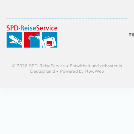
Im
© 2026 SPD-ReiseService • Entwickelt und gehostet in
Deutschland • Powered by FlowWeb