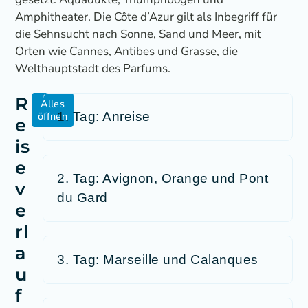
Amphitheater. Die Côte d’Azur gilt als Inbegriff für
die Sehnsucht nach Sonne, Sand und Meer, mit
Orten wie Cannes, Antibes und Grasse, die
Welthauptstadt des Parfums.
R
Alles
öffnen
1. Tag: Anreise
e
is
e
2. Tag: Avignon, Orange und Pont
v
du Gard
e
rl
a
3. Tag: Marseille und Calanques
u
f