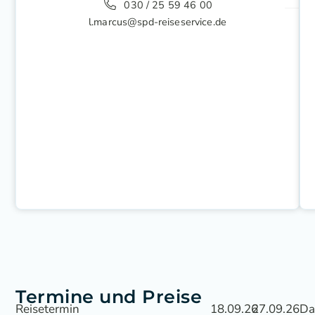
030 / 25 59 46 00
l.marcus@spd-reiseservice.de
Termine und Preise
Reisetermin
18.09.26
27.09.26
Da