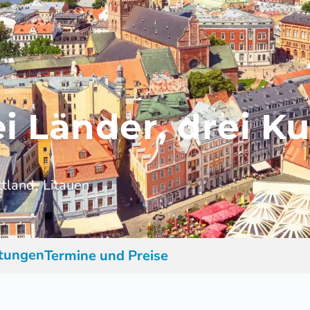
i Länder, drei K
ttland
Litauen
,
stungen
Termine und Preise