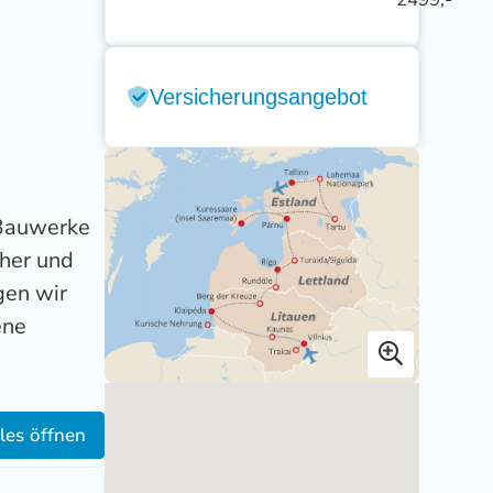
Versicherungsangebot
 Bauwerke
cher und
gen wir
ene
les öffnen