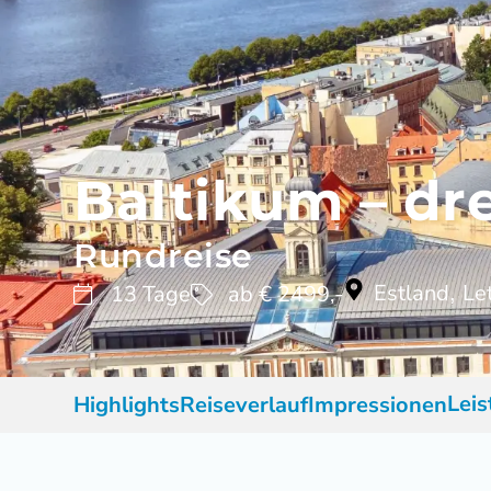
Baltikum – dre
Rundreise
Estland
Le
13 Tage
ab € 2499,-
,
Lei
Highlights
Reiseverlauf
Impressionen