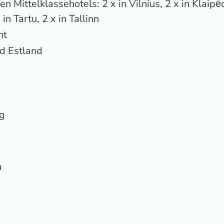
 Mittelklassehotels: 2 x in Vilnius, 2 x in Klaipėd
in Tartu, 2 x in Tallinn
nt
nd Estland
ng
n