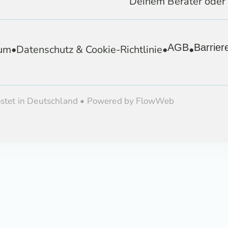
Deinem Berater oder 
AGB
Barriere
um
•
Datenschutz & Cookie-Richtlinie
•
•
ostet in Deutschland • Powered by FlowWeb