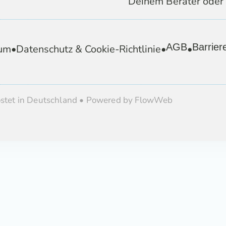
Deinem Berater oder 
AGB
Barriere
um
•
Datenschutz & Cookie-Richtlinie
•
•
ostet in Deutschland • Powered by FlowWeb