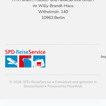
im Willy-Brandt-Haus
Wilhelmstr. 140
10963 Berlin
Im
© 2026 SPD-ReiseService • Entwickelt und gehostet in
Deutschland • Powered by FlowWeb