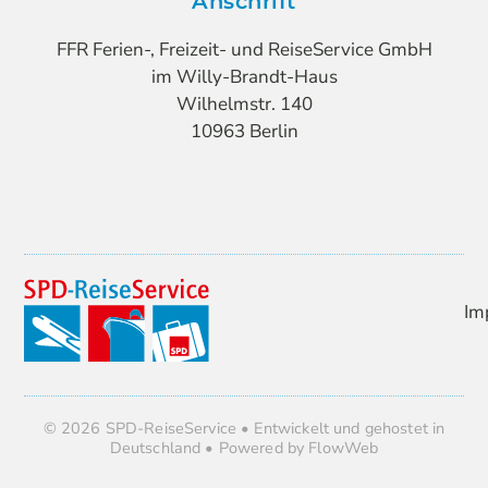
Anschrift
FFR Ferien-, Freizeit- und ReiseService GmbH
im Willy-Brandt-Haus
Wilhelmstr. 140
10963 Berlin
Im
© 2026 SPD-ReiseService • Entwickelt und gehostet in
Deutschland • Powered by FlowWeb