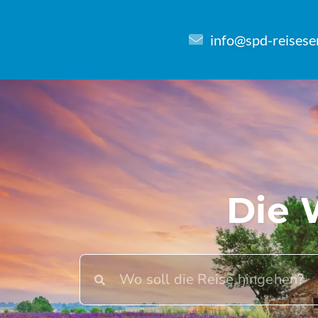
info@spd-reisese
Die 