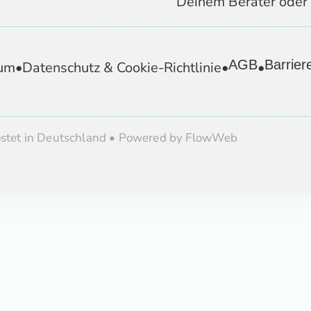
Deinem Berater oder 
AGB
Barriere
um
•
Datenschutz & Cookie-Richtlinie
•
•
ostet in Deutschland • Powered by FlowWeb