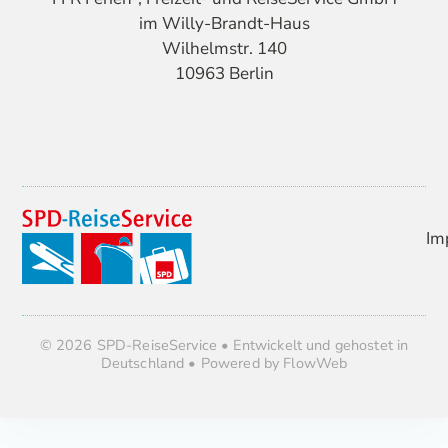
im Willy-Brandt-Haus
Wilhelmstr. 140
10963 Berlin
Im
© 2026 SPD-ReiseService • Entwickelt und gehostet in
Deutschland • Powered by FlowWeb