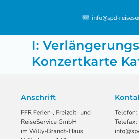
info@spd-reisese
I: Verlängerun
Konzertkarte Kat
Anschrift
Konta
FFR Ferien-, Freizeit- und
Telefon:
ReiseService GmbH
Telefax:
im Willy-Brandt-Haus
info@spd